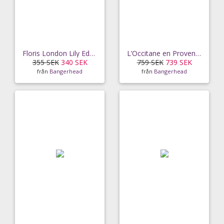
Floris London Lily EdT (10 ml)
L’Occitane en Provence Verbena EdT (100ml)
355 SEK
340 SEK
759 SEK
739 SEK
från
Bangerhead
från
Bangerhead