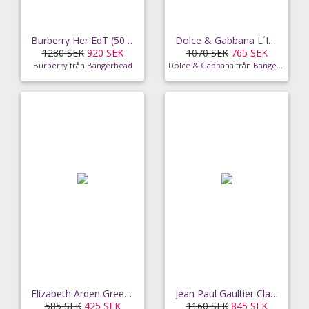
Burberry Her EdT (50 ml)
Dolce & Gabbana L´Imperatrice EdT (50ml)
1280 SEK
920 SEK
1070 SEK
765 SEK
Burberry
från
Bangerhead
Dolce & Gabbana
från
Bangerhead
Elizabeth Arden Green Tea Scent Spray EdT (100 ml)
Jean Paul Gaultier Classique EdT (50ml)
585 SEK
425 SEK
1160 SEK
845 SEK