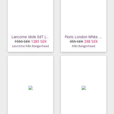
Lancome Idole EdT (100 ml)
Floris London White Rose EdT (10 ml)
1550 SEK
1285 SEK
355 SEK
298 SEK
Lancôme
från
Bangerhead
från
Bangerhead