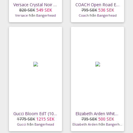
Versace Crystal Noir EdT (30ml)
COACH Open Road Eau de toilette (60 ml)
820 SEK
549 SEK
795 SEK
536 SEK
Versace
från
Bangerhead
Coach
från
Bangerhead
Gucci Bloom EdT (100 ml)
Elizabeth Arden White Tea Eau Florale EdT (100 ml)
1775 SEK
1215 SEK
735 SEK
500 SEK
Gucci
från
Bangerhead
Elizabeth Arden
från
Bangerhead