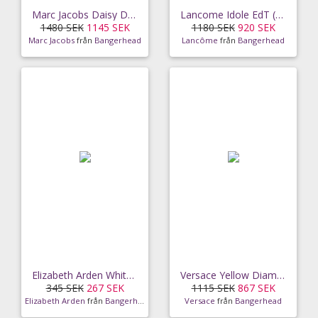
Marc Jacobs Daisy Dream EdT (100ml)
Lancome Idole EdT (50 ml)
1480 SEK
1145 SEK
1180 SEK
920 SEK
Marc Jacobs
från
Bangerhead
Lancôme
från
Bangerhead
Elizabeth Arden White Tea Wild Rose EdT (30ml)
Versace Yellow Diamond EdT (50ml)
345 SEK
267 SEK
1115 SEK
867 SEK
Elizabeth Arden
från
Bangerhead
Versace
från
Bangerhead