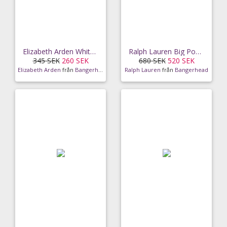
Elizabeth Arden White Tea Eau Fraiche Eau De
Ralph Lauren Big Pony EdP Blue (50 ml)
345 SEK
260 SEK
680 SEK
520 SEK
Elizabeth Arden
från
Bangerhead
Ralph Lauren
från
Bangerhead