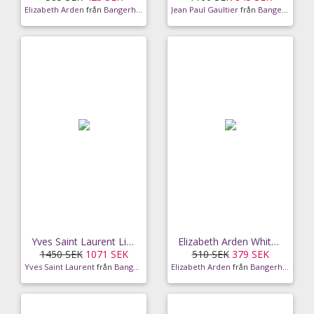
Elizabeth Arden
från
Bangerhead
Jean Paul Gaultier
från
Bangerhead
Yves Saint Laurent Libre EdT (50ml)
Elizabeth Arden White Tea Lilac White Tea Lilac
1450 SEK
1071 SEK
510 SEK
379 SEK
Yves Saint Laurent
från
Bangerhead
Elizabeth Arden
från
Bangerhead