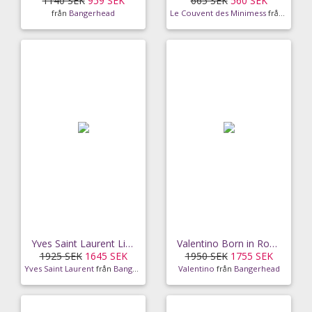
1140 SEK
959 SEK
665 SEK
560 SEK
från
Bangerhead
Le Couvent des Minimess
från
Bange
Yves Saint Laurent Libre EdT (90ml)
Valentino Born in Roma Donna Purple Melancholia
1925 SEK
1645 SEK
1950 SEK
1755 SEK
Yves Saint Laurent
från
Bangerhead
Valentino
från
Bangerhead