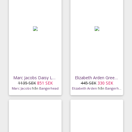
Marc Jacobs Daisy Love EdT (50ml)
Elizabeth Arden Green Tea Scent Spray EdT (50 ml)
1135 SEK
851 SEK
445 SEK
330 SEK
Marc Jacobs
från
Bangerhead
Elizabeth Arden
från
Bangerhead