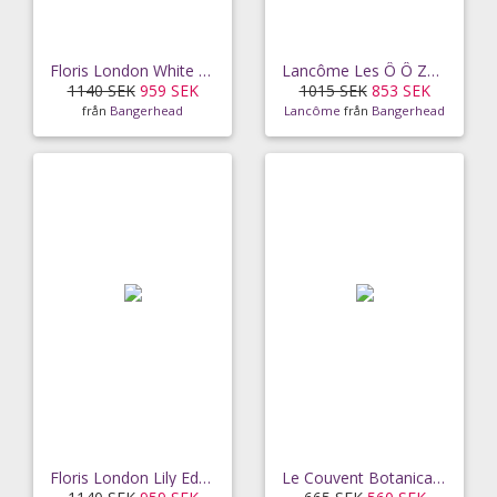
Floris London White Rose EdT (50 ml)
Lancôme Les Ô Ô ZENITH EdT (100 ml)
1140 SEK
959 SEK
1015 SEK
853 SEK
från
Bangerhead
Lancôme
från
Bangerhead
Floris London Lily EdT (50 ml)
Le Couvent Botanical Cologne Aqua Majestae (50ml)