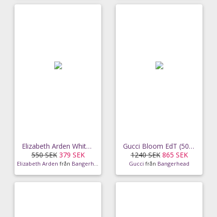
Elizabeth Arden White Tea Eau Fraiche Eau De
Gucci Bloom EdT (50 ml)
550 SEK
379 SEK
1240 SEK
865 SEK
Elizabeth Arden
från
Bangerhead
Gucci
från
Bangerhead