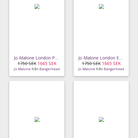
Jo Malone London Peony & Blush Suede Cologne
Jo Malone London English Pear & Sweet Pea Cologne
1750 SEK
1665 SEK
1750 SEK
1665 SEK
Jo Malone
från
Bangerhead
Jo Malone
från
Bangerhead