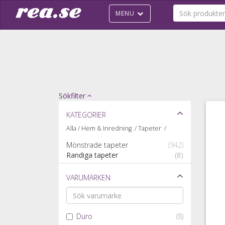
MENU
Sökfilter
Kategorier
Alla
/
Hem & Inredning
/
Tapeter
/
Mönstrade tapeter
(942)
Randiga tapeter
(8)
Varumärken
Duro
(8)