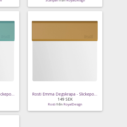
gn
Scanpan
från
RoyalDesign
Rosti Emma Degskrapa - Slickepottar & Degskrapor
Rosti Emma Degskrapa - Slickepottar & Degskrapor
149 SEK
Rosti
från
RoyalDesign