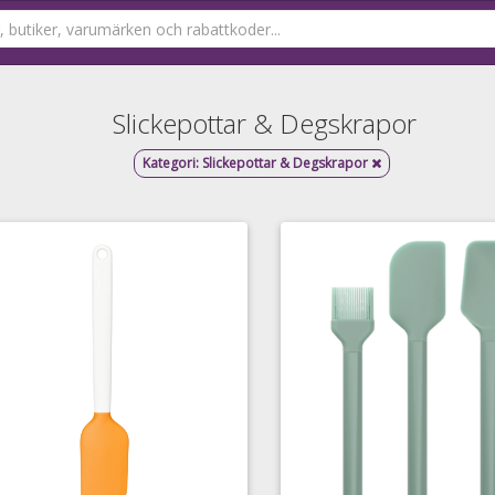
Slickepottar & Degskrapor
Kategori:
Slickepottar & Degskrapor