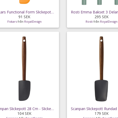
Fiskars Functional Form Slickepott - Slickepottar
91 SEK
295 SEK
Fiskars
från
RoyalDesign
Rosti
från
RoyalDesign
Scanpan Slickepott 28 Cm - Slickepottar &
104 SEK
179 SEK