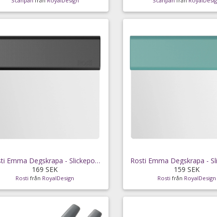
Scanpan
från
RoyalDesign
Scanpan
från
RoyalDesi
Rosti Emma Degskrapa - Slickepottar & Degskrapor
169 SEK
159 SEK
Rosti
från
RoyalDesign
Rosti
från
RoyalDesign