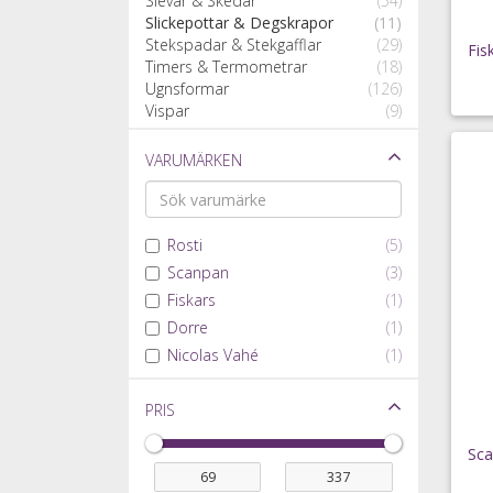
Slevar & Skedar
(54)
Slickepottar & Degskrapor
(11)
Stekspadar & Stekgafflar
(29)
Timers & Termometrar
(18)
Ugnsformar
(126)
Vispar
(9)
Varumärken
Rosti
(5)
Scanpan
(3)
Fiskars
(1)
Dorre
(1)
Nicolas Vahé
(1)
Pris