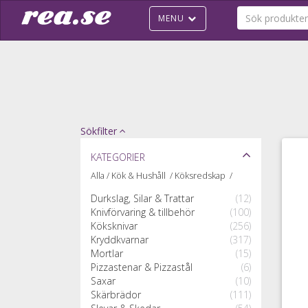
MENU
Sökfilter
Kategorier
Alla
/
Kök & Hushåll
/
Köksredskap
/
Durkslag, Silar & Trattar
(12)
Knivförvaring & tillbehör
(100)
Köksknivar
(256)
Kryddkvarnar
(317)
Mortlar
(15)
Pizzastenar & Pizzastål
(6)
Saxar
(10)
Skärbrädor
(111)