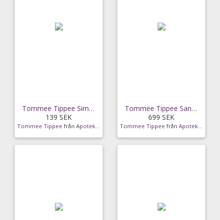
Tommee Tippee Simplee Sangenic Hink Grå
Tommee Tippee Sangenic Twist & Click Blöjhink + 6
139 SEK
699 SEK
Tommee Tippee
från
Apotek Hjärtat
Tommee Tippee
från
Apotek Hjärtat