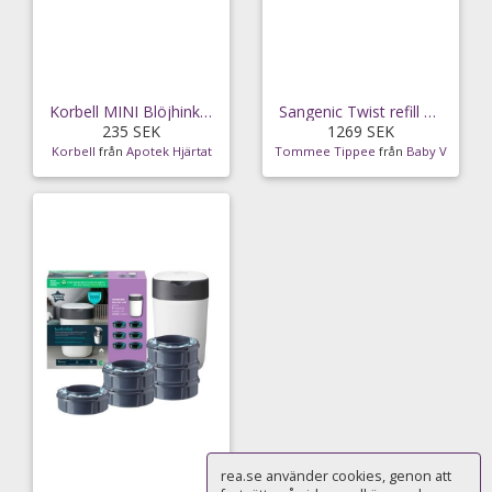
Korbell MINI Blöjhink 9 liter
Sangenic Twist refill kassett 18-pack
235 SEK
1269 SEK
Korbell
från
Apotek Hjärtat
Tommee Tippee
från
Baby V
rea.se använder cookies, genon att