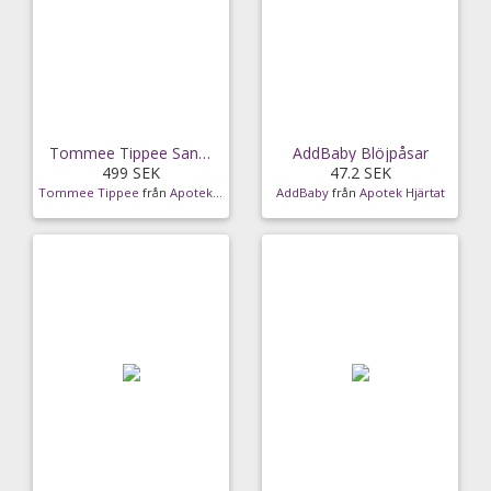
Tommee Tippee Sangenic Twist & Click Blöjhink Vit
AddBaby Blöjpåsar
499 SEK
47.2 SEK
Tommee Tippee
från
Apotek Hjärtat
AddBaby
från
Apotek Hjärtat