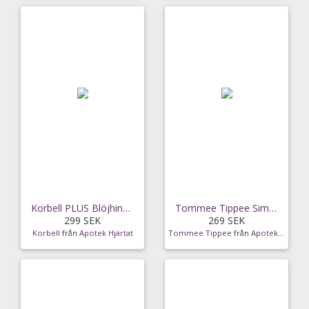
Korbell PLUS Blöjhink 26 liter
Tommee Tippee Simplee Sangenic Refill 3-pack
299 SEK
269 SEK
Korbell
från
Apotek Hjärtat
Tommee Tippee
från
Apotek Hjärtat