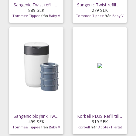
Sangenic Twist refill kassett 12-pack
Sangenic Twist refill kassett 3-pack
889 SEK
279 SEK
Tommee Tippee
från
Baby V
Tommee Tippee
från
Baby V
Sangenic blöjhink Twist & Click vit + 4-pack
Korbell PLUS Refill till Blöjhink 26 liter 3-pack
499 SEK
319 SEK
Tommee Tippee
från
Baby V
Korbell
från
Apotek Hjärtat