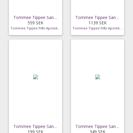
Tommee Tippee Sangenic Twist & Click Refill 6-pack
Tommee Tippee Sangenic Twist & Click Refill
559 SEK
1139 SEK
Tommee Tippee
från
Apotek Hjärtat
Tommee Tippee
från
Apotek Hjärtat
Tommee Tippee Sangenic Twist & Click Refill 1-pack
Tommee Tippee Sangenic Twist & Click Refill 3-pack
199 SEK
349 SEK