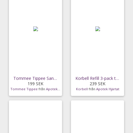
Tommee Tippee Sangenic Twist & Click Blöjhink Blå
Korbell Refill 3-pack till Blöjhink 16 liter
199 SEK
239 SEK
Tommee Tippee
från
Apotek Hjärtat
Korbell
från
Apotek Hjärtat