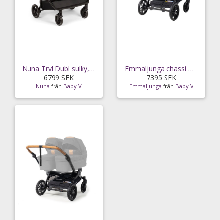
Nuna Trvl Dubl sulky, granite
Emmaljunga chassi Double Sento, Urban 2027
6799 SEK
7395 SEK
Nuna
från
Baby V
Emmaljunga
från
Baby V