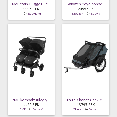
Mountain Buggy Duet Syskonvagn/Tvillingvagn och
Babyzen Yoyo connect, svart
9995 SEK
2495 SEK
från
Babyland
Babyzen
från
Baby V
2ME kompaktsulky lyx dubbel, svart
Thule Chariot Cab2 cykelvagn, dark slate
4495 SEK
13795 SEK
2ME
från
Baby V
Thule
från
Baby V