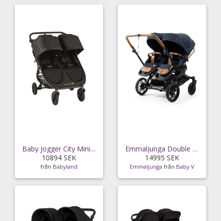
Baby Jogger City Mini GT 2 Double Syskonvagn
Emmaljunga Double Sento sittvagn 2026 Ergo+
10894 SEK
14995 SEK
från
Babyland
Emmaljunga
från
Baby V