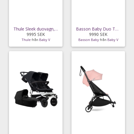
Thule Sleek duovagn, navy blue/silver chassi
Basson Baby Duo Twin sittvagn inkl. 1 liggdel
9995 SEK
9990 SEK
Thule
från
Baby V
Basson Baby
från
Baby V