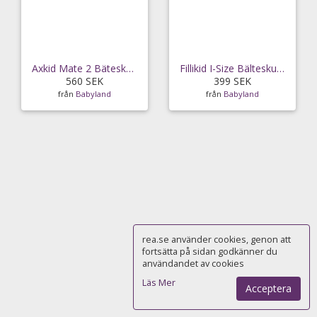
Axkid Mate 2 Bäteskudde ISOFIX (Shell Black)
Fillikid I-Size Bälteskudde med Isofix (Svart)
560 SEK
399 SEK
från
Babyland
från
Babyland
rea.se använder cookies, genon att
fortsätta på sidan godkänner du
användandet av cookies
Läs Mer
Acceptera