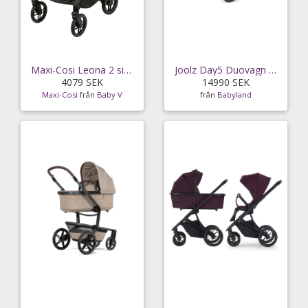
Maxi-Cosi Leona 2 sittvagn, twillic truffle/brun
Joolz Day5 Duovagn (Forest Green)
4079 SEK
14990 SEK
Maxi-Cosi
från
Baby V
från
Babyland