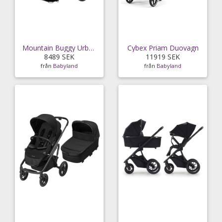
Mountain Buggy Urban Jungle V3.2 Duovagn
Cybex Priam Duovagn
8489 SEK
11919 SEK
från
Babyland
från
Babyland