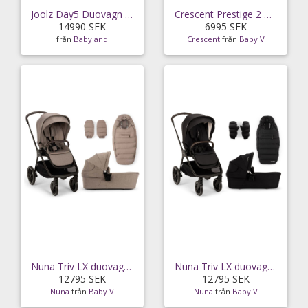
Joolz Day5 Duovagn (Sandy Taupe)
Crescent Prestige 2 Classic duovagn, italian plum
14990 SEK
6995 SEK
från
Babyland
Crescent
från
Baby V
Nuna Triv LX duovagn, cedar
Nuna Triv LX duovagn, caviar
12795 SEK
12795 SEK
Nuna
från
Baby V
Nuna
från
Baby V