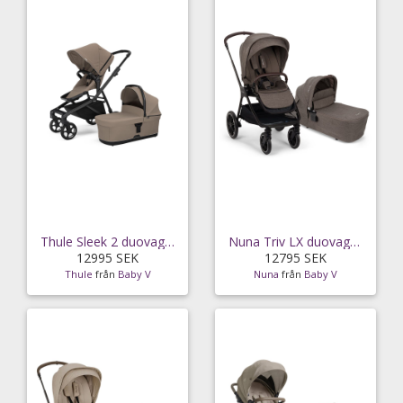
Thule Sleek 2 duovagn, tinted taupe
Nuna Triv LX duovagn, chestnut
12995 SEK
12795 SEK
Thule
från
Baby V
Nuna
från
Baby V