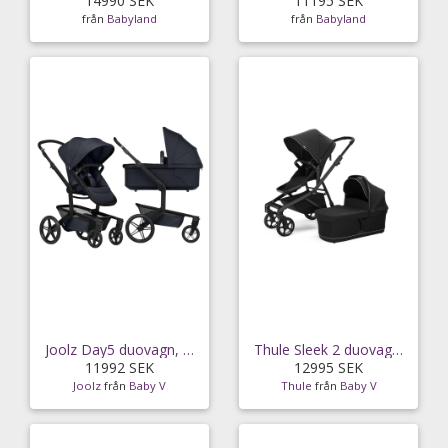
14990 SEK
11195 SEK
från
Babyland
från
Babyland
Joolz Day5 duovagn, dark navy blue
Thule Sleek 2 duovagn, black
11992 SEK
12995 SEK
Joolz
från
Baby V
Thule
från
Baby V