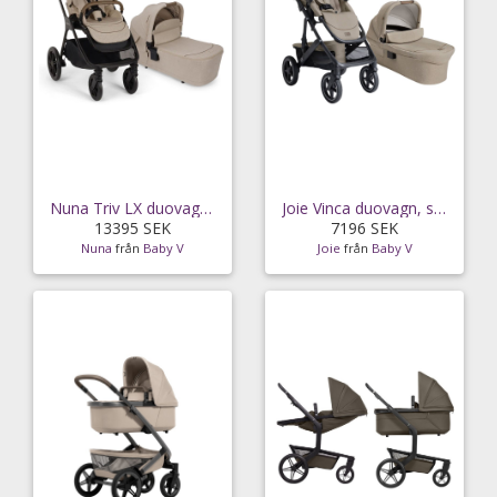
Nuna Triv LX duovagn, cosmopolitan
Joie Vinca duovagn, sandstone
13395 SEK
7196 SEK
Nuna
från
Baby V
Joie
från
Baby V