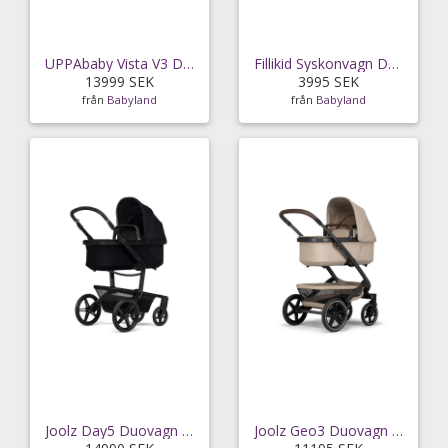
UPPAbaby Vista V3 Duovagn Theo (Dark Taupe)
Fillikid Syskonvagn Duette (Grey)
13999 SEK
3995 SEK
från
Babyland
från
Babyland
Joolz Day5 Duovagn (Space Black)
Joolz Geo3 Duovagn (Sandy Taupe)