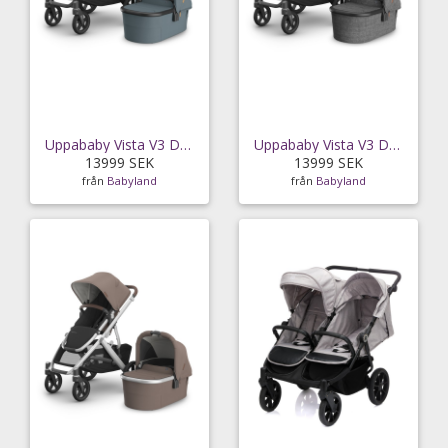
Uppababy Vista V3 Duovagn Dillan (Stone Blue)
Uppababy Vista V3 Duovagn Greyson (Charcoal
13999 SEK
13999 SEK
från
Babyland
från
Babyland