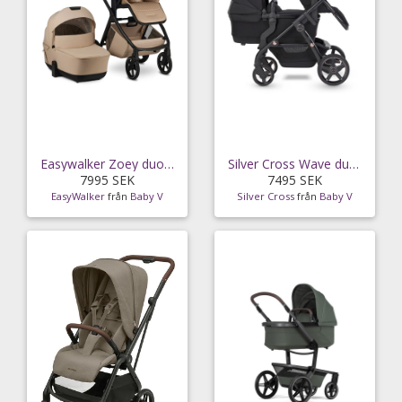
Easywalker Zoey duovagn, almond taupe
Silver Cross Wave duovagn Eclipse All Black
7995 SEK
7495 SEK
EasyWalker
från
Baby V
Silver Cross
från
Baby V