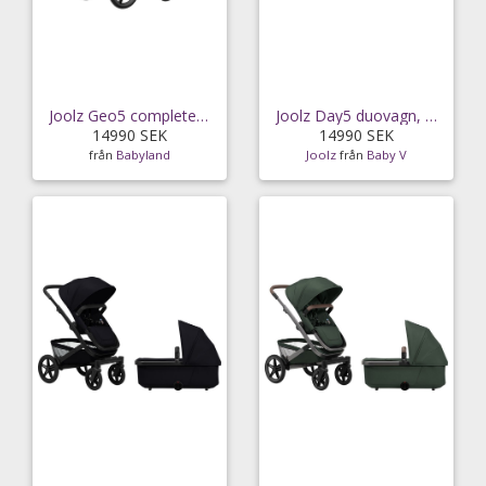
Joolz Geo5 complete set (Sandy taupe)
Joolz Day5 duovagn, hazel brown
14990 SEK
14990 SEK
från
Babyland
Joolz
från
Baby V