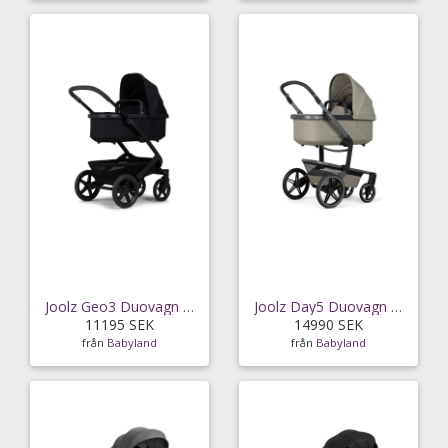
Joolz Geo3 Duovagn (Space black)
Joolz Day5 Duovagn (Sage Green)
11195 SEK
14990 SEK
från
Babyland
från
Babyland