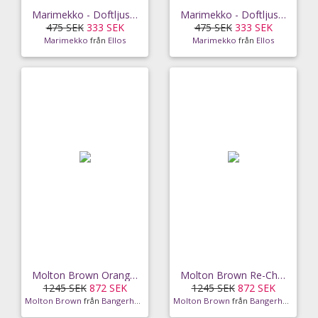
Marimekko - Doftljus Losange - Grön
Marimekko - Doftljus Tomina - Grön
475 SEK
333 SEK
475 SEK
333 SEK
Marimekko
från
Ellos
Marimekko
från
Ellos
Molton Brown Orange & Bergamot 3 Wick Candle
Molton Brown Re-Charge Black Pepper 3 Wick Candle
1245 SEK
872 SEK
1245 SEK
872 SEK
Molton Brown
från
Bangerhead
Molton Brown
från
Bangerhead