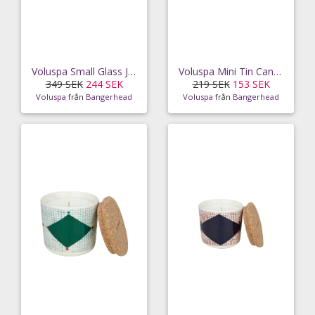
Voluspa Small Glass Jar White Cypress 50h
Voluspa Mini Tin Candle Ambre Lumiere 25h
349 SEK
244 SEK
219 SEK
153 SEK
Voluspa
från
Bangerhead
Voluspa
från
Bangerhead