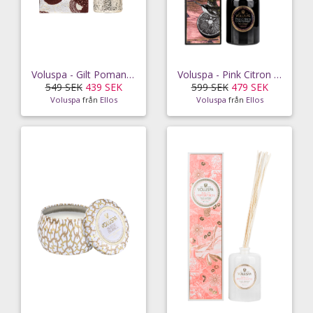
Voluspa - Gilt Pomander & Hinoki Diffuser 100 ml
Voluspa - Pink Citron Grapefruit Reed Diffuser 177 ml
549 SEK
439 SEK
599 SEK
479 SEK
Voluspa
från
Ellos
Voluspa
från
Ellos