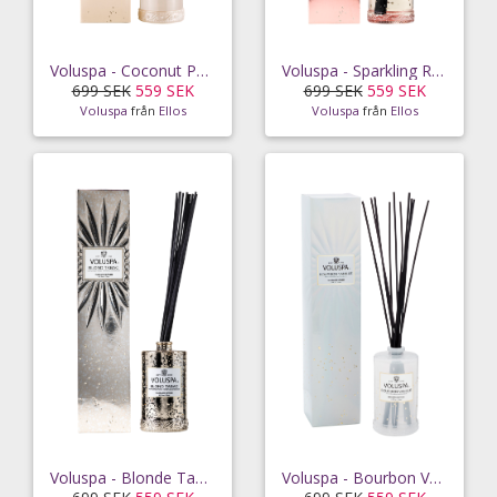
Voluspa - Coconut Papaya Reed Diffuser 192ml
Voluspa - Sparkling Rose Reed Diffuser 192 ml
699 SEK
559 SEK
699 SEK
559 SEK
Voluspa
från
Ellos
Voluspa
från
Ellos
Voluspa - Blonde Tabac Reed Diffuser 192 ml
Voluspa - Bourbon Vanille Reed Diffuser 192 ml