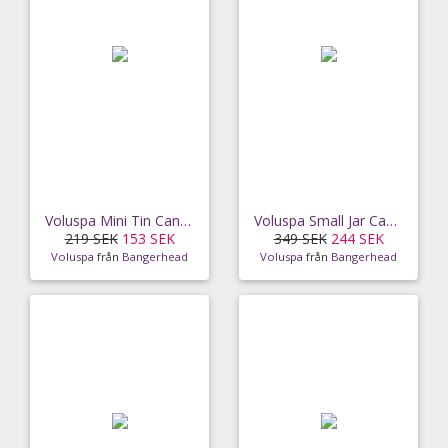
Voluspa Mini Tin Candle Saijo Persimmon 25h
Voluspa Small Jar Candle Gilt Pomander And Hinoki
219 SEK
153 SEK
349 SEK
244 SEK
Voluspa
från
Bangerhead
Voluspa
från
Bangerhead