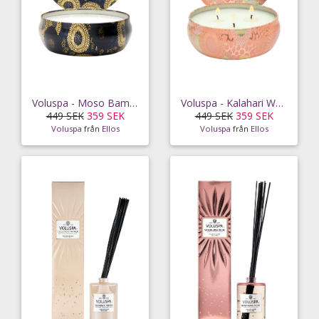
Voluspa - Moso Bamboo - 3 Wick Candle in Decorative Tin 40h
Voluspa - Kalahari Watermelon 3-wick Candle in Decorative Tin 40 tim
449 SEK
359 SEK
449 SEK
359 SEK
Voluspa
från
Ellos
Voluspa
från
Ellos