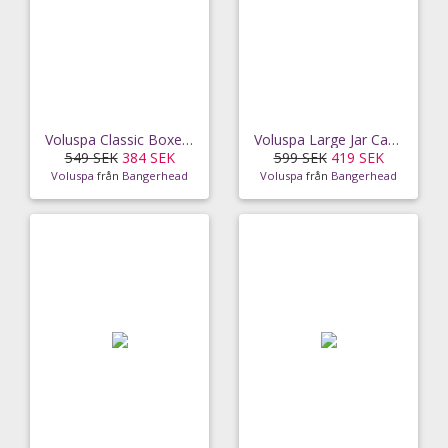
Voluspa Classic Boxed Candle Noble Fir Garland
Voluspa Large Jar Candle Gilt Pomander & Hinoki
549 SEK
384 SEK
599 SEK
419 SEK
Voluspa
från
Bangerhead
Voluspa
från
Bangerhead