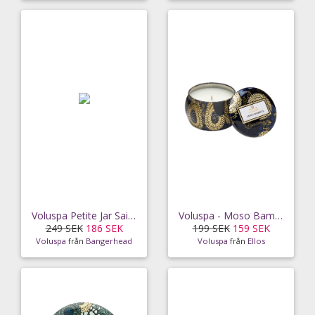
Voluspa Petite Jar Saijo Persimmon 40h
Voluspa - Moso Bamboo - Decorative Tin Candle 25h
249 SEK
186 SEK
199 SEK
159 SEK
Voluspa
från
Bangerhead
Voluspa
från
Ellos