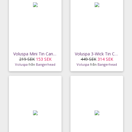
Voluspa Mini Tin Candle Santal Vanille 25h
Voluspa 3-Wick Tin Candle Baltc Amber 40h
219 SEK
153 SEK
449 SEK
314 SEK
Voluspa
från
Bangerhead
Voluspa
från
Bangerhead