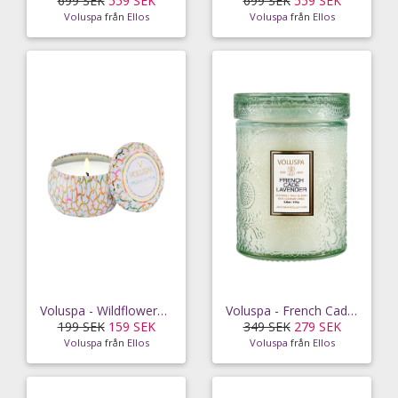
699 SEK
559 SEK
699 SEK
559 SEK
Voluspa
från
Ellos
Voluspa
från
Ellos
Voluspa - Wildflowers Mini Tin Candle 25 tim
Voluspa - French Cade & Lavender Mini Glass Jar 50 tim
199 SEK
159 SEK
349 SEK
279 SEK
Voluspa
från
Ellos
Voluspa
från
Ellos