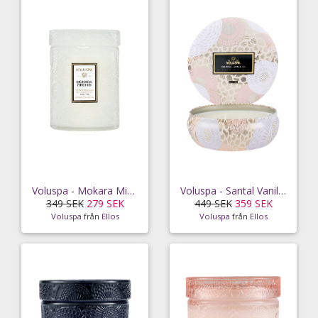
Voluspa - Mokara Mini Glass Jar 50 tim
Voluspa - Santal Vanille 3-Wick Candle 40 tim
349 SEK
279 SEK
449 SEK
359 SEK
Voluspa
från
Ellos
Voluspa
från
Ellos