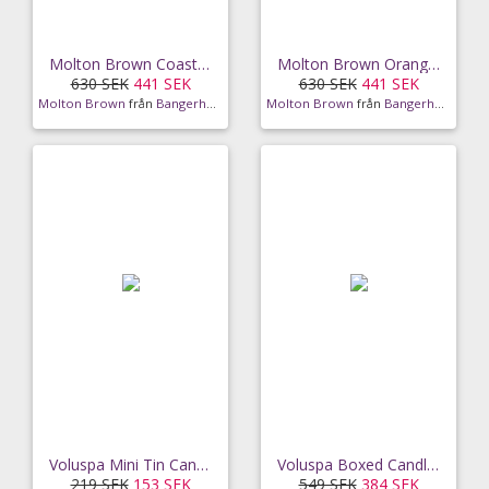
Molton Brown Coastal Cypress & Sea Fennel 1 Wick
Molton Brown Orange & Bergamot 1 Wick Candle
630 SEK
441 SEK
630 SEK
441 SEK
Molton Brown
från
Bangerhead
Molton Brown
från
Bangerhead
Voluspa Mini Tin Candle Blond Tabac 25h
Voluspa Boxed Candle Coconut Papaya (255 g)
219 SEK
153 SEK
549 SEK
384 SEK