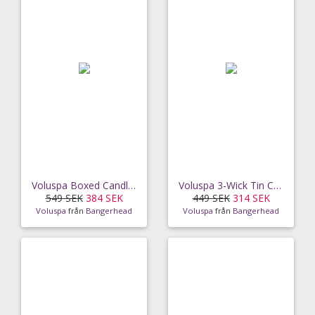
Voluspa Boxed Candle Makassar Ebony And Peach (255
Voluspa 3-Wick Tin Candle Santal Vanille 40h
549 SEK
384 SEK
449 SEK
314 SEK
Voluspa
från
Bangerhead
Voluspa
från
Bangerhead