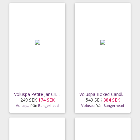
Voluspa Petite Jar Crisp Champagne 40h
Voluspa Boxed Candle Bourbon Vanille (255 g)
249 SEK
174 SEK
549 SEK
384 SEK
Voluspa
från
Bangerhead
Voluspa
från
Bangerhead