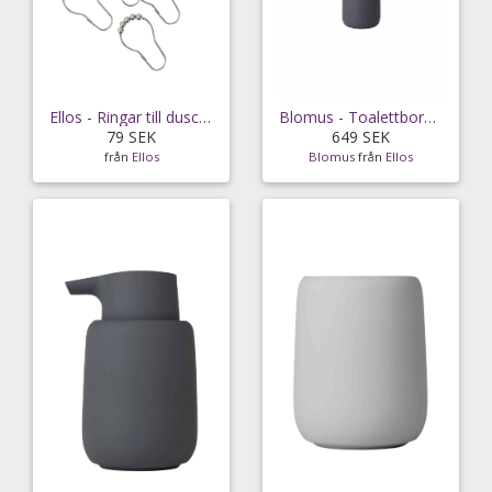
Ellos - Ringar till duschstång 10-pack - Silver
Blomus - Toalettborste Sono 39 cm - Grå
79 SEK
649 SEK
från
Ellos
Blomus
från
Ellos