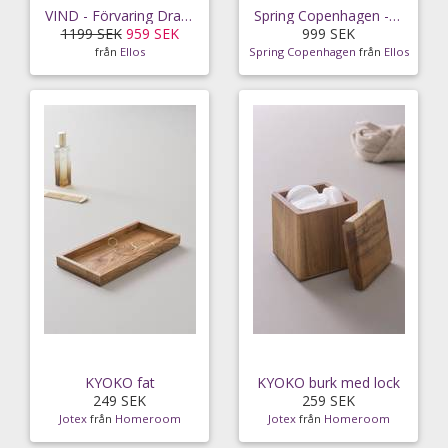
VIND - Förvaring Drammen - Svart
Spring Copenhagen - Spegel Satellite Small 16 cm - Natur
1199 SEK
959 SEK
999 SEK
från
Ellos
Spring Copenhagen
från
Ellos
KYOKO fat
KYOKO burk med lock
249 SEK
259 SEK
Jotex
från
Homeroom
Jotex
från
Homeroom