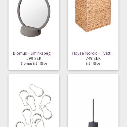
Blomus - Sminkspegel Sono Ø17 cm - Grå
House Nordic - Tvättkorg Passo - Brun
599 SEK
749 SEK
Blomus
från
Ellos
från
Ellos