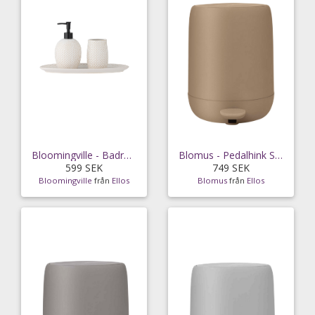
Bloomingville - Badrumsset Hrin, set om 3 - Natur
Blomus - Pedalhink Sono 3L - Brun
599 SEK
749 SEK
Bloomingville
från
Ellos
Blomus
från
Ellos