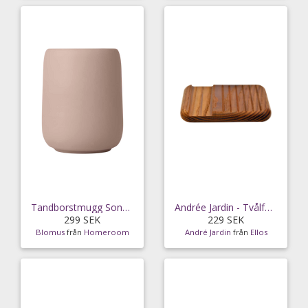
Tandborstmugg Sono 0,3L
Andrée Jardin - Tvålfat - Brun
299 SEK
229 SEK
Blomus
från
Homeroom
André Jardin
från
Ellos