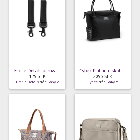
Elodie Details barnvagnskrok 2-pack, svart
Cybex Platinum skötväska shopper, deep black
129 SEK
2095 SEK
Elodie Details
från
Baby V
Cybex
från
Baby V