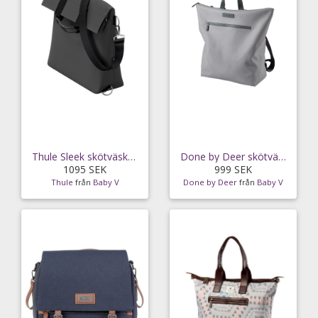
Thule Sleek skötväska, shadow grey
Done by Deer skötväska ryggsäck, grey
1095 SEK
999 SEK
Thule
från
Baby V
Done by Deer
från
Baby V