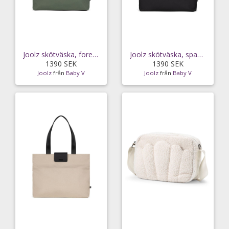
Joolz skötväska, forest green
Joolz skötväska, space black
1390 SEK
1390 SEK
Joolz
från
Baby V
Joolz
från
Baby V