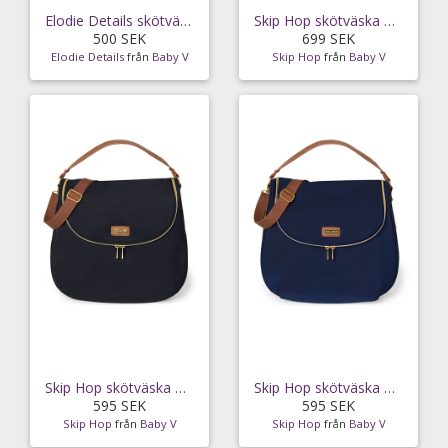
Elodie Details skötväska Tote, pure khaki
Skip Hop skötväska & ryggsäck Deco Saffiano,
500 SEK
699 SEK
Elodie Details
från
Baby V
Skip Hop
från
Baby V
Skip Hop skötväska Curve, svart
Skip Hop skötväska Curve, marinblå
595 SEK
595 SEK
Skip Hop
från
Baby V
Skip Hop
från
Baby V