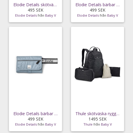
Elodie Details skötväska softshell, tidemark drops
Elodie Details bärbar skötdyna, autumn rose
495 SEK
499 SEK
Elodie Details
från
Baby V
Elodie Details
från
Baby V
Elodie Details bärbar skötdyna, pebble green
Thule skötväska ryggsäck, black
499 SEK
1495 SEK
Elodie Details
från
Baby V
Thule
från
Baby V