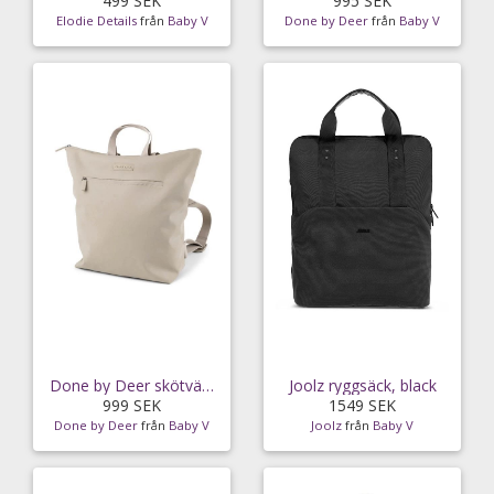
499 SEK
995 SEK
Elodie Details
från
Baby V
Done by Deer
från
Baby V
Done by Deer skötväska ryggsäck, sand
Joolz ryggsäck, black
999 SEK
1549 SEK
Done by Deer
från
Baby V
Joolz
från
Baby V