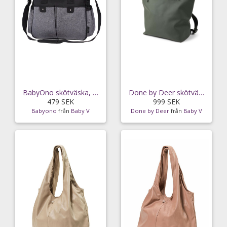
BabyOno skötväska, svart/grå
Done by Deer skötväska ryggsäck, dark green
479 SEK
999 SEK
Babyono
från
Baby V
Done by Deer
från
Baby V