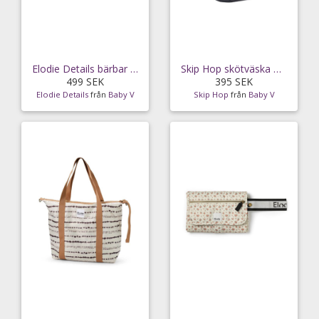
Elodie Details bärbar skötdyna faded rose
Skip Hop skötväska & ryggsäck Paxwell Sling, black
499 SEK
395 SEK
Elodie Details
från
Baby V
Skip Hop
från
Baby V