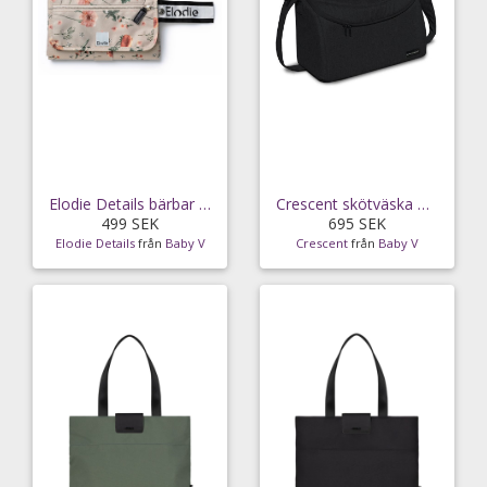
Elodie Details bärbar skötdyna meadow blossom
Crescent skötväska mummy bag, svart
499 SEK
695 SEK
Elodie Details
från
Baby V
Crescent
från
Baby V