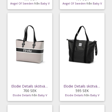
Angel Of Sweden
från
Baby V
Angel Of Sweden
från
Baby V
Elodie Details skötväska Saffiano Logo tote
Elodie Details skötväska softshell Brilliant Black
700 SEK
595 SEK
Elodie Details
från
Baby V
Elodie Details
från
Baby V