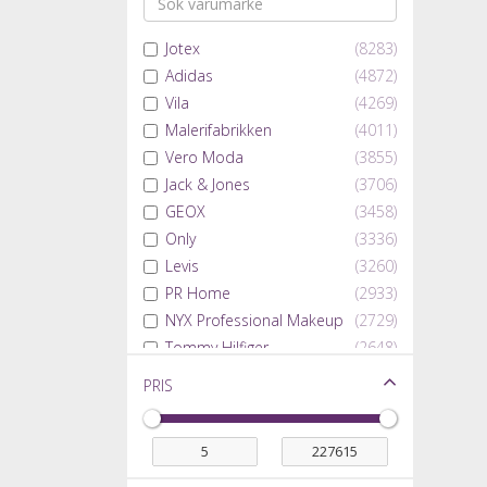
Jotex
(8283)
Adidas
(4872)
Vila
(4269)
Malerifabrikken
(4011)
Vero Moda
(3855)
Jack & Jones
(3706)
GEOX
(3458)
Only
(3336)
Levis
(3260)
PR Home
(2933)
NYX Professional Makeup
(2729)
Tommy Hilfiger
(2648)
Skechers
(2621)
Pris
Artwood
(2459)
Lancôme
(2309)
Vans
(2264)
L'Oréal
(2256)