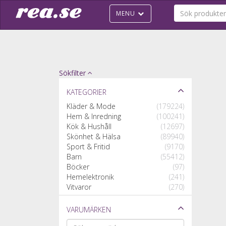
MENU
Sökfilter
Kategorier
Kläder & Mode
(179224)
Hem & Inredning
(100241)
Kök & Hushåll
(12697)
Skönhet & Hälsa
(89940)
Sport & Fritid
(9170)
Barn
(55412)
Böcker
(97)
Hemelektronik
(241)
Vitvaror
(270)
Varumärken