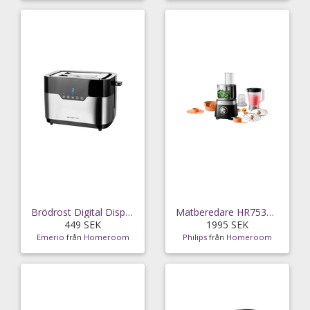
Brödrost Digital Display 2skivor
Matberedare HR7530/10 Kompakt 850Watt Blender
449 SEK
1995 SEK
Emerio
från
Homeroom
Philips
från
Homeroom