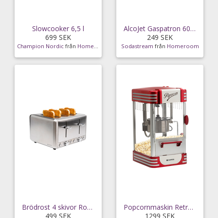
Slowcooker 6,5 l
AlcoJet Gaspatron 60L Extra
699 SEK
249 SEK
Champion Nordic
från
Homeroom
Sodastream
från
Homeroom
Brödrost 4 skivor Rostfri CHBR420
Popcornmaskin Retro XL PCM406 – röd metallic
499 SEK
1299 SEK