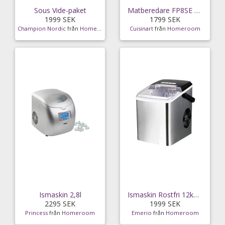
Sous Vide-paket
Matberedare FP8SE Easy Prep Pro Compact
1999 SEK
1799 SEK
Champion Nordic
från
Homeroom
Cuisinart
från
Homeroom
Ismaskin 2,8l
Ismaskin Rostfri 12kg/ 24H
2295 SEK
1999 SEK
Princess
från
Homeroom
Emerio
från
Homeroom