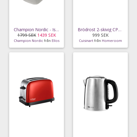
Champion Nordic - Ismaskin Rostfri CHIM210
Brödrost 2-skivig CPT160GE Grön
1799 SEK
1439 SEK
999 SEK
Champion Nordic
från
Ellos
Cuisinart
från
Homeroom