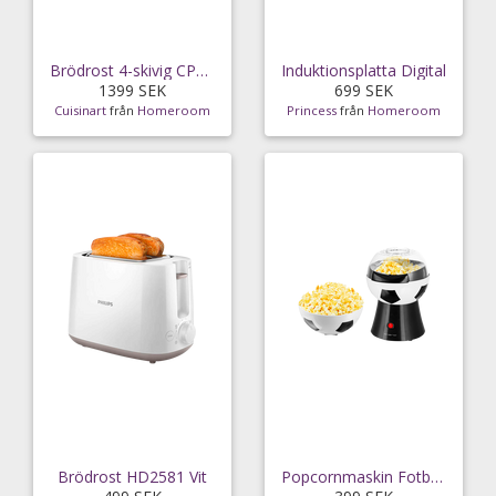
Brödrost 4-skivig CPT180PIER Rosa
Induktionsplatta Digital
1399 SEK
699 SEK
Cuisinart
från
Homeroom
Princess
från
Homeroom
Brödrost HD2581 Vit
Popcornmaskin Fotbolls popcorn