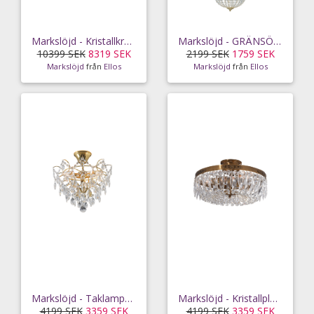
Markslöjd - Kristallkrona HIDDEN GEM 6L - Transparent
Markslöjd - GRÄNSÖ Krona 1L 30cm Borstad mässing/MC - Mässing
10399 SEK
8319 SEK
2199 SEK
1759 SEK
Markslöjd
från
Ellos
Markslöjd
från
Ellos
Markslöjd - Taklampa ROSENDAL - Guld
Markslöjd - Kristallplafond - Silver
4199 SEK
3359 SEK
4199 SEK
3359 SEK