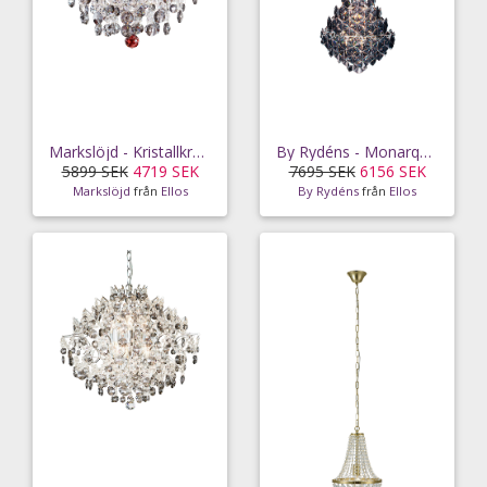
Markslöjd - Kristallkrona HIDDEN GEM 3L - Transparent
By Rydéns - Monarque taklampa - Svart
5899 SEK
4719 SEK
7695 SEK
6156 SEK
Markslöjd
från
Ellos
By Rydéns
från
Ellos