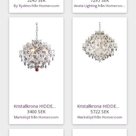
5245 SEK
7295 SEK
By Rydéns
från
Homeroom
Aneta Lighting
från
Homeroom
Kristallkrona HIDDEN GEM 3L
Kristallkrona HIDDEN GEM 6L
3400 SEK
5722 SEK
Markslöjd
från
Homeroom
Markslöjd
från
Homeroom