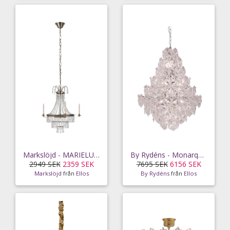
Markslöjd - MARIELUND Krona 3L Antik/MC - Grå
By Rydéns - Monarque taklampa - Silver
2949 SEK
2359 SEK
7695 SEK
6156 SEK
Markslöjd
från
Ellos
By Rydéns
från
Ellos