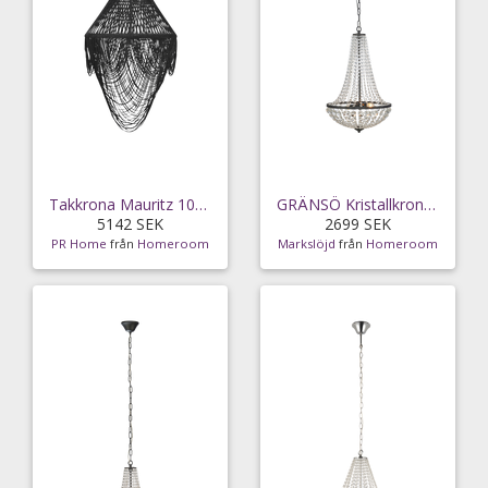
Takkrona Mauritz 100 cm
GRÄNSÖ Kristallkrona Svart/MC
5142 SEK
2699 SEK
PR Home
från
Homeroom
Markslöjd
från
Homeroom