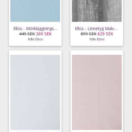
Ellos - Mörkläggningstyg Filippa i 3-metersklipp - Blå
Ellos - Linnetyg Malva i 3-metersklipp - Grå
449 SEK
269 SEK
899 SEK
629 SEK
från
Ellos
från
Ellos