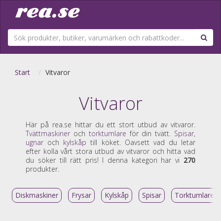
Start
Vitvaror
Vitvaror
Här på rea.se hittar du ett stort utbud av vitvaror.
Tvättmaskiner
och
torktumlare
för din tvätt.
Spisar
,
ugnar
och
kylskåp
till köket. Oavsett vad du letar
efter kolla vårt stora utbud av vitvaror och hitta vad
du söker till rätt pris! I denna kategori har vi
270
produkter.
Diskmaskiner
Frysar
Kylskåp
Spisar
Torktumlare &