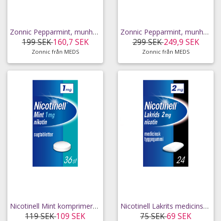
Zonnic Pepparmint, munhålespray 1 mg/spray 200
Zonnic Pepparmint, munhålespray 1 mg/spray 2 x 200
199 SEK
160,7 SEK
299 SEK
249,9 SEK
Zonnic från MEDS
Zonnic från MEDS
Nicotinell Mint komprimerad sugtablett 1 mg 36 st
Nicotinell Lakrits medicinskt tuggummi 2 mg 24 st
119 SEK
109 SEK
75 SEK
69 SEK