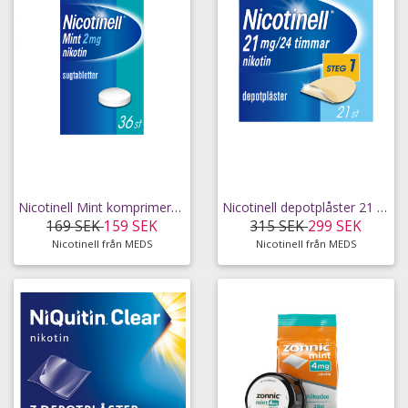
Nicotinell Mint komprimerad sugtablett 2 mg 36 st
Nicotinell depotplåster 21 mg/24 timmar 21 st
169 SEK
159 SEK
315 SEK
299 SEK
Nicotinell från MEDS
Nicotinell från MEDS