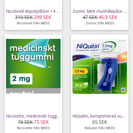
Nicotinell depotplåster 14 mg/24 timmar 21 st
Zonnic Mint munhålepåse 2 mg 20 st
310 SEK
299 SEK
47 SEK
45,9 SEK
Nicotinell från MEDS
Zonnic från MEDS
Nicorette, medicinskt tuggummi 2 mg 30 st
NiQuitin, komprimerad sugtablett 1,5 mg 20 st
76 SEK
75 SEK
65 SEK
Nicorette från MEDS
NiQuitin från MEDS