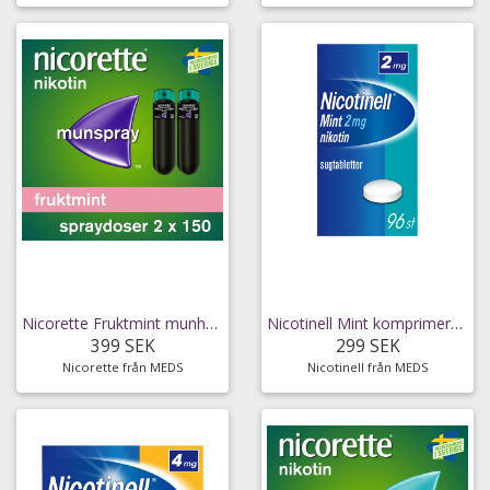
Nicorette Fruktmint munhålespray 1 mg/spray 2 x
Nicotinell Mint komprimerad sugtablett 2 mg 96 st
399 SEK
299 SEK
Nicorette från MEDS
Nicotinell från MEDS