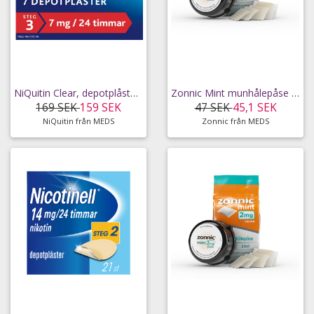
NiQuitin Clear, depotplåster 7 mg/24 timmar 7 st
Zonnic Mint munhålepåse 4 mg 20 st
169 SEK
159 SEK
47 SEK
45,1 SEK
NiQuitin från MEDS
Zonnic från MEDS