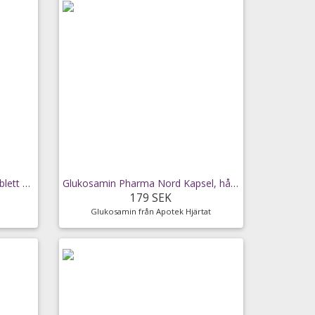
Panodil® Zapp Filmdragerad tablett 500mg Blister,
Glukosamin Pharma Nord Kapsel, hård 400mg Burk,
179 SEK
Glukosamin från Apotek Hjärtat