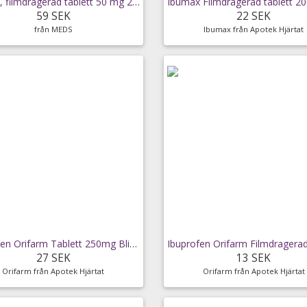
Oriptan, filmdragerad tablett 50 mg 2 st
59 SEK
22 SEK
från MEDS
Ibumax från Apotek Hjärtat
Naproxen Orifarm Tablett 250mg Blister,
27 SEK
13 SEK
Orifarm från Apotek Hjärtat
Orifarm från Apotek Hjärtat