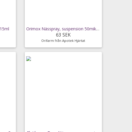
 15ml
Orimox Nässpray, suspension 50mikrogram/dos Flaska
63 SEK
Orifarm från Apotek Hjärtat