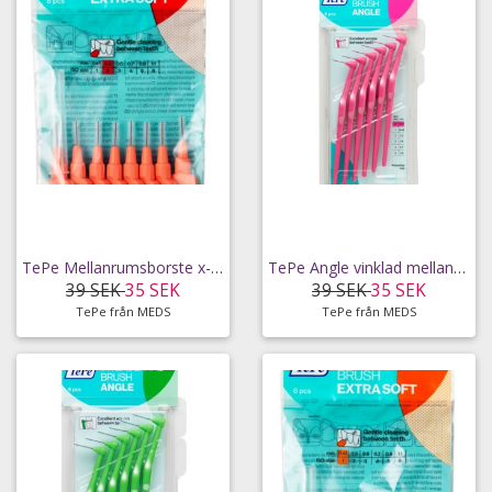
TePe Mellanrumsborste x-mjuk 0,5 mm 8 st
TePe Angle vinklad mellanrumsborste 0,4 mm
39 SEK
35 SEK
39 SEK
35 SEK
TePe från MEDS
TePe från MEDS