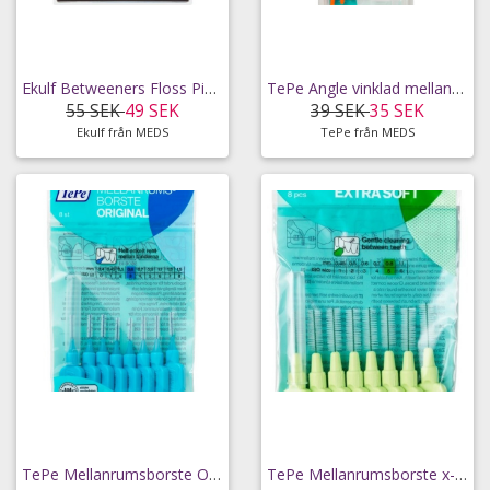
Ekulf Betweeners Floss Picks 20 st
TePe Angle vinklad mellanrumsborste 0,45 mm
55 SEK
49 SEK
39 SEK
35 SEK
Ekulf från MEDS
TePe från MEDS
TePe Mellanrumsborste Original 0,6 mm 8 st
TePe Mellanrumsborste x-mjuk 0,8 mm 8 st