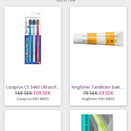
Curaprox CS 5460 Ultrasoft Tandborstar 3 st
Kingfisher Tandkräm Baking Soda Mint (utan fluor)
169 SEK
109 SEK
79 SEK
59 SEK
Curaprox från MEDS
Kingfisher från MEDS