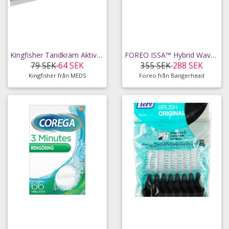
Kingfisher Tandkräm Aktivt Kol Whitening 100 ml
FOREO ISSA™ Hybrid Wave Brush Head Mint
79 SEK
64 SEK
355 SEK
288 SEK
Kingfisher från MEDS
Foreo från Bangerhead