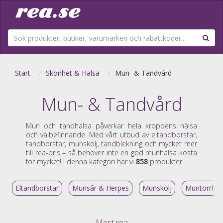
Start
Skönhet & Hälsa
Mun- & Tandvård
Mun- & Tandvård
Mun och tandhälsa påverkar hela kroppens hälsa
och välbefinnande. Med vårt utbud av
eltandborstar
,
tandborstar
,
munskölj
,
tandblekning
och mycket mer
till rea-pris – så behöver inte en god munhälsa kosta
för mycket! I denna kategori har vi
858
produkter.
Eltandborstar
Munsår & Herpes
Munskölj
Muntorrhet
Mest rea