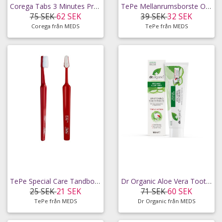
Corega Tabs 3 Minutes Protesrengöring 66 tabletter
TePe Mellanrumsborste Original 1,5 mm Svart 8 st
75 SEK
62 SEK
39 SEK
32 SEK
Corega från MEDS
TePe från MEDS
TePe Special Care Tandborste 1 st
Dr Organic Aloe Vera Toothpaste 100 ml
25 SEK
21 SEK
71 SEK
60 SEK
TePe från MEDS
Dr Organic från MEDS