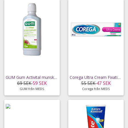
GUM Gum Activital munskölj 500 ml
Corega Ultra Cream Fixativkräm Tandproteser 40 g
69 SEK
59 SEK
55 SEK
47 SEK
GUM från MEDS
Corega från MEDS