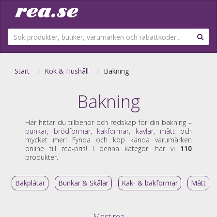
Start
Kök & Hushåll
Bakning
Bakning
Här hittar du tillbehör och redskap för din bakning –
bunkar
,
brödformar
,
kakformar
,
kavlar
,
mått
och
mycket mer! Fynda och köp kända varumärken
online till rea-pris! I denna kategori har vi
110
produkter.
Bakplåtar
Bunkar & Skålar
Kak- & bakformar
Mått
Mest rea