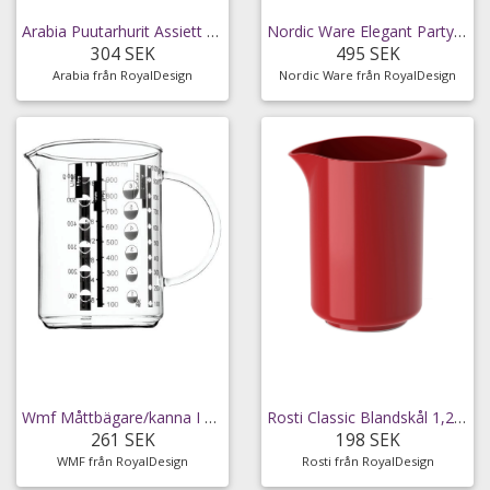
Arabia Puutarhurit Assiett Ø28 Cm - Pajformar
Nordic Ware Elegant Party Bundt Bakform -
304 SEK
495 SEK
Arabia från RoyalDesign
Nordic Ware från RoyalDesign
Wmf Måttbägare/kanna I 1 L - Mått & Måttsatser
Rosti Classic Blandskål 1,25 L - Bunkar & skålar
261 SEK
198 SEK
WMF från RoyalDesign
Rosti från RoyalDesign