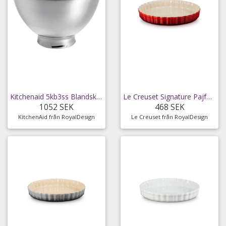
Kitchenaid 5kb3ss Blandskål 3l Stainless Steel -
Le Creuset Signature Pajform 28 Cm - Pajformar
1052 SEK
468 SEK
KitchenAid från RoyalDesign
Le Creuset från RoyalDesign