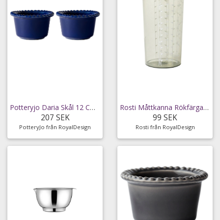
Potteryjo Daria Skål 12 Cm 2-pack - Bunkar &
Rosti Måttkanna Rökfärgad 500 Ml - Mått &
207 SEK
99 SEK
PotteryJo från RoyalDesign
Rosti från RoyalDesign