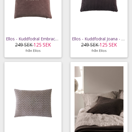
Ellos - Kuddfodral Embrace i sammet - Lila - 50X50
Ellos - Kuddfodral Joana - Brun - 40X60
249 SEK
125 SEK
249 SEK
125 SEK
från Ellos
från Ellos