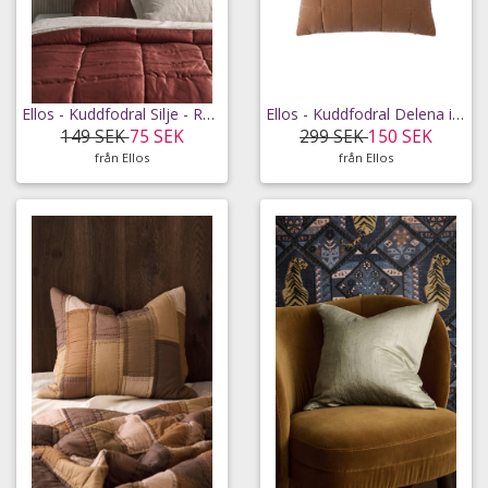
Ellos - Kuddfodral Silje - Röd - 65X65
Ellos - Kuddfodral Delena i sammet och lin - Brun - 50X50
149 SEK
75 SEK
299 SEK
150 SEK
från Ellos
från Ellos