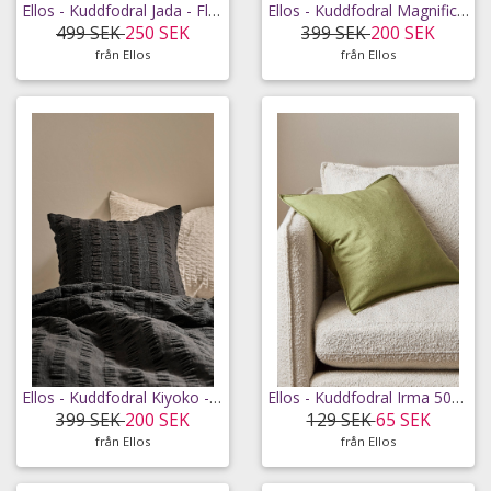
Ellos - Kuddfodral Jada - Flerfärgad - 50X60
Ellos - Kuddfodral Magnificant - Grön - 50X50
499 SEK
250 SEK
399 SEK
200 SEK
från Ellos
från Ellos
Ellos - Kuddfodral Kiyoko - Svart - 50X50
Ellos - Kuddfodral Irma 50x50 cm - Grön - 50X50
399 SEK
200 SEK
129 SEK
65 SEK
från Ellos
från Ellos