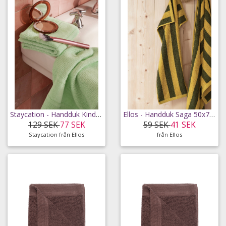
Staycation - Handduk Kind 30x50 cm 2-pack - Grön - 30X50
Ellos - Handduk Saga 50x70 cm - Grön - 50X70
129 SEK
77 SEK
59 SEK
41 SEK
Staycation från Ellos
från Ellos