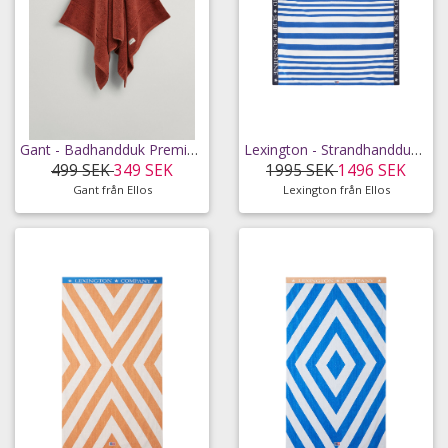
Gant - Badhandduk Premium Organic 70X140 - Brun - 70X140
Lexington - Strandhandduk Striped Cotton Terry Family Beach Towel - Blå - 200X180
499 SEK
349 SEK
1995 SEK
1496 SEK
Gant från Ellos
Lexington från Ellos