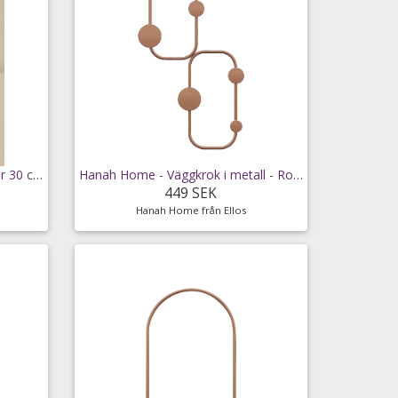
&Home - Kroklist Lanta 3 krokar 30 cm - Natur
Hanah Home - Väggkrok i metall - Ronnie - Koppar
449 SEK
Hanah Home från Ellos