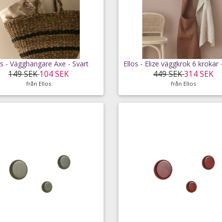
os - Vägghängare Axe - Svart
Ellos - Elize väggkrok 6 krokar 
149 SEK
104 SEK
449 SEK
314 SEK
från Ellos
från Ellos