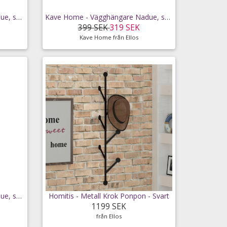
Kave Home - Vägghängare Nadue, set om 3 - Röd
Kave Home - Vägghängare Nadue, set om 3 - Grå
399 SEK
319 SEK
Kave Home från Ellos
Kave Home - Vägghängare Nadue, set om 3 - Brun
Homitis - Metall Krok Ponpon - Svart
1199 SEK
från Ellos